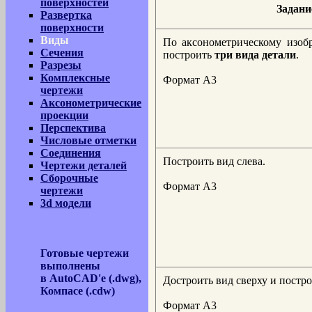
поверхностей
Задани
Развертка
поверхности
Виды
По аксонометрическому изо
Сечения
построить
три вида детали
.
Разрезы
Комплексные
Формат А3
чертежи
Аксонометрические
проекции
Перспектива
Числовые отметки
Соединения
Построить вид слева.
Чертежи деталей
Сборочные
Формат А3
чертежи
3d модели
Готовые чертежи
выполнены
в AutoCAD'е (.dwg),
Достроить вид сверху и постро
Компасе (.cdw)
Формат А3