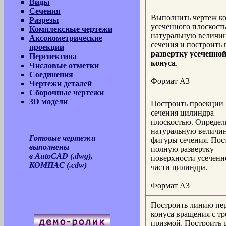
Виды
Сечения
Выполнить чертеж ко
Разрезы
усеченного плоскост
Комплексные чертежи
натуральную величи
Аксонометрические
сечения и построить
проекции
развертку усеченной
Перспектива
конуса
.
Числовые отметки
Соединения
Формат А3
Чертежи деталей
Сборочные чертежи
3D модели
Построить проекции
сечения цилиндра
плоскостью. Определ
натуральную величи
Готовые чертежи
фигуры сечения. Пос
выполнены
полную развертку
в AutoCAD (.dwg),
поверхности усеченн
КОМПАС (.cdw)
части цилиндра.
Формат А3
Построить линию пе
конуса вращения с т
призмой. Построить 