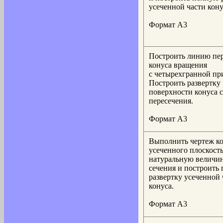
усеченной части кону
Формат А3
Построить линию пе
конуса вращения
с четырехгранной пр
Построить развертку
поверхности конуса 
пересечения.
Формат А3
Выполнить чертеж ко
усеченного плоскост
натуральную величи
сечения и построить
развертку усеченной 
конуса.
Формат А3