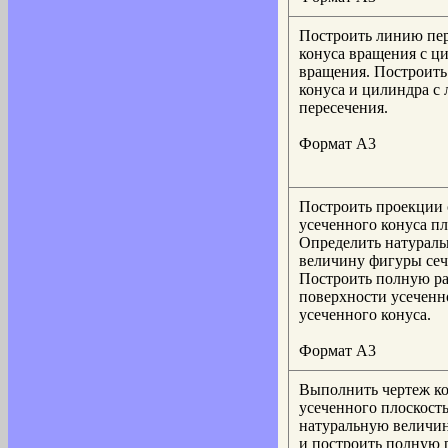
Построить линию пе
конуса вращения с ц
вращения. Построить
конуса и цилиндра с
пересечения.
Формат А3
Построить проекции 
усеченного конуса пл
Определить натурал
величину фигуры сеч
Построить полную ра
поверхности усеченн
усеченного конуса.
Формат А3
Выполнить чертеж ко
усеченного плоскост
натуральную величин
и построить полную 