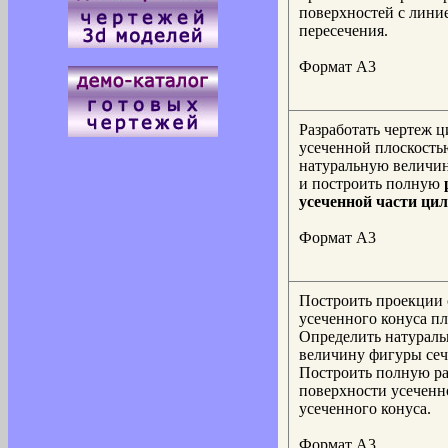
поверхностей с лини
пересечения.
Формат А3
Разработать чертеж ц
усеченной плоскость
натуральную величин
и построить полную
усеченной части ци
Формат А3
Построить проекции 
усеченного конуса пл
Определить натурал
величину фигуры сеч
Построить полную ра
поверхности усеченн
усеченного конуса.
Формат А3