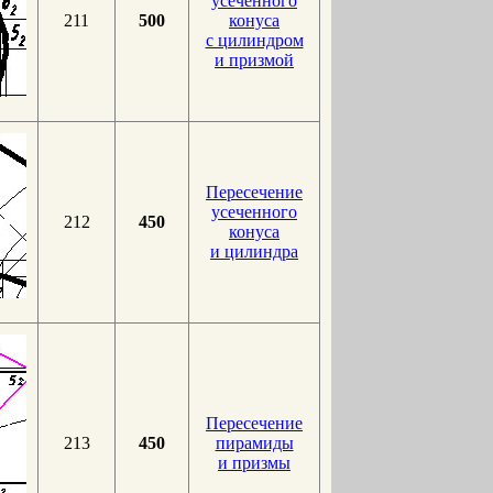
усеченного
211
500
конуса
с цилиндром
и призмой
Пересечение
усеченного
212
450
конуса
и цилиндра
Пересечение
213
450
пирамиды
и призмы