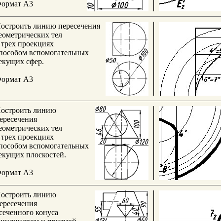
ормат А3
остроить линию пересечения
еометрических тел
 трех проекциях
пособом вспомогательных
екущих сфер.
ормат А3
остроить линию
ересечения
еометрических тел
 трех проекциях
пособом вспомогательных
екущих плоскостей.
ормат А3
остроить линию
ересечения
сеченного конуса