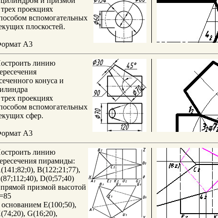
 цилиндром и призмой
 трех проекциях
пособом вспомогательных
екущих плоскостей.
ормат А3
остроить линию
ересечения
сеченного конуса и
илиндра
 трех проекциях
пособом вспомогательных
екущих сфер.
ормат А3
остроить линию
ересечения пирамиды:
(141;82;0), B(122;21;77),
(87;112;40), D(0;57;40)
 прямой призмой высотой
=85
 основанием E(100;50),
(74;20), G(16;20),