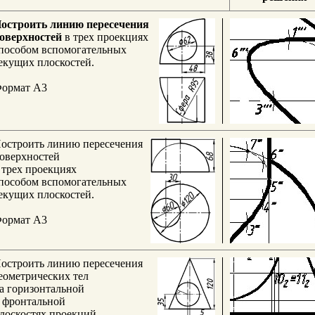
остроить линию пересечения
оверхностей
в трех проекциях
пособом вспомогательных
екущих плоскостей.
ормат А3
остроить линию пересечения
оверхностей
 трех проекциях
пособом вспомогательных
екущих плоскостей.
ормат А3
остроить линию пересечения
еометрических тел
а горизонтальной
 фронтальной
лоскостях проекций