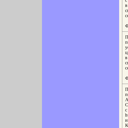
с
в
с
с
Ф
П
п
у
ц
в
с
с
Ф
П
п
A
C
с
h
и
K