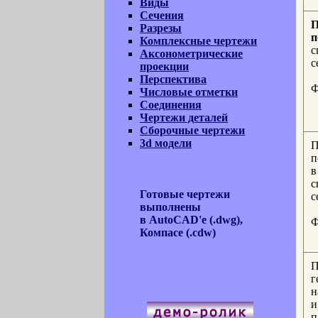
Виды
Сечения
П
Разрезы
п
Комплексные чертежи
с
Аксонометрические
с
проекции
Перспектива
Ф
Числовые отметки
Соединения
Чертежи деталей
Сборочные чертежи
3d модели
П
п
в
с
Готовые чертежи
с
выполнены
в AutoCAD'е (.dwg),
Ф
Компасе (.cdw)
П
г
н
и
п