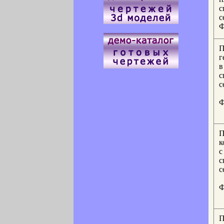
с
с
Ф
П
г
в
с
с
Ф
П
к
с
с
с
Ф
П