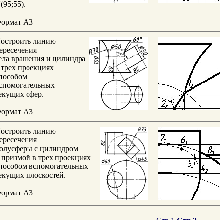
(95;55).
ормат А3
остроить линию
ересечения
ела вращения и цилиндра
 трех проекциях
пособом
спомогательных
екущих сфер.
ормат А3
остроить линию
ересечения
олусферы с цилиндром
 призмой в трех проекциях
пособом вспомогательных
екущих плоскостей.
ормат А3