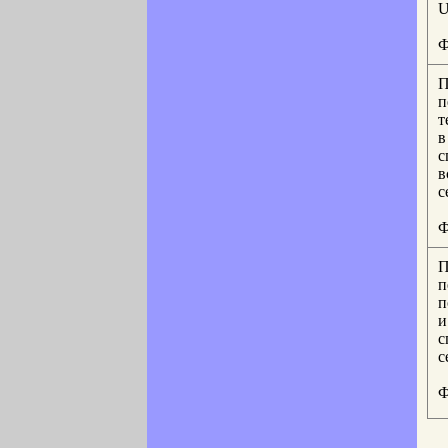
U
Ф
П
п
т
в
с
в
с
Ф
П
п
п
и
с
с
Ф