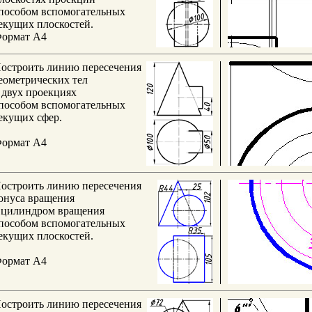
пособом вспомогательных
екущих плоскостей.
ормат А4
остроить линию пересечения
еометрических тел
 двух проекциях
пособом вспомогательных
екущих сфер.
ормат А4
остроить линию пересечения
онуса вращения
 цилиндром вращения
пособом вспомогательных
екущих плоскостей.
ормат А4
остроить линию пересечения