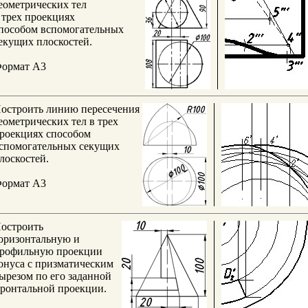
еометрических тел
 трех проекциях
пособом вспомогательных
екущих плоскостей.
ормат А3
остроить линию пересечения
еометрических тел в трех
роекциях способом
спомогательных секущих
лоскостей.
ормат А3
остроить
оризонтальную и
рофильную проекции
онуса с призматическим
ырезом по его заданной
ронтальной проекции.