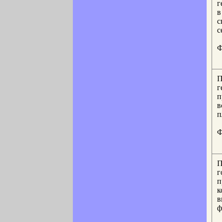
г
в
с
с
Ф
П
г
п
в
п
Ф
П
г
п
к
в
ф