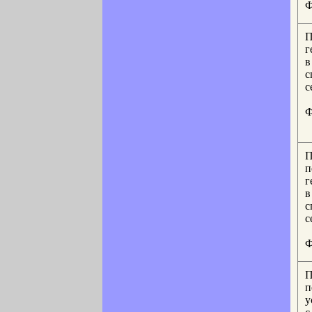
Ф
П
г
в
с
с
Ф
П
п
г
в
с
с
Ф
П
п
у